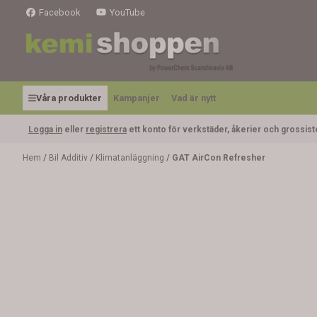
Hoppa till innehåll
Facebook
YouTube
Våra produkter
Kampanjer
Vad är nytt
Logga in
eller
registrera
ett konto för verkstäder, åkerier och grossist
Hem
/
Bil Additiv
/
Klimatanläggning
/
GAT AirCon Refresher