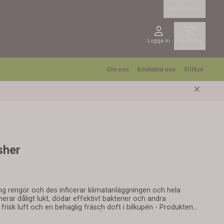
Inkl moms
Logga in
Varukorg
Om oss
Kontakta oss
Villkor
sher
ch hela