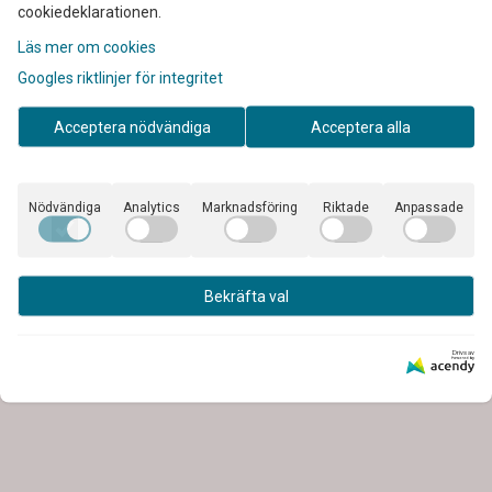
cookiedeklarationen.
Läs mer om cookies
Googles riktlinjer för integritet
Acceptera nödvändiga
Acceptera alla
Nödvändiga
Analytics
Marknadsföring
Riktade
Anpassade
cerar klimatanläggningen och hela fordonskupèn.
Bekräfta val
dra mikroorganismer
upén
Drivs av