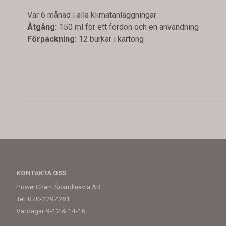
Var 6 månad i alla klimatanläggningar
Åtgång:
150 ml för ett fordon och en användning
Förpackning:
12 burkar i kartong
KONTAKTA OSS
PowerChem Scandinavia AB
Tel: 070-2297281
Vardagar 9-12 & 14-16