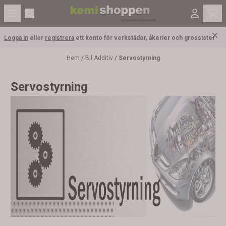
Hoppa till innehåll
Logga in
eller
registrera
ett konto för verkstäder, åkerier och grossister
Hem
/
Bil Additiv
/
Servostyrning
Servostyrning