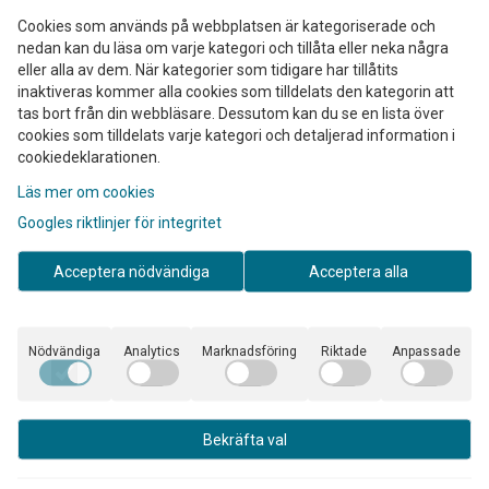
Cookies som används på webbplatsen är kategoriserade och
nedan kan du läsa om varje kategori och tillåta eller neka några
eller alla av dem. När kategorier som tidigare har tillåtits
inaktiveras kommer alla cookies som tilldelats den kategorin att
tas bort från din webbläsare. Dessutom kan du se en lista över
cookies som tilldelats varje kategori och detaljerad information i
cookiedeklarationen.
Läs mer om cookies
Googles riktlinjer för integritet
Acceptera nödvändiga
Acceptera alla
Nödvändiga
Analytics
Marknadsföring
Riktade
Anpassade
Easy Gear
GAT Power Steering Care
& Protect
Bekräfta val
90 kr
198 kr
I lager
I lager