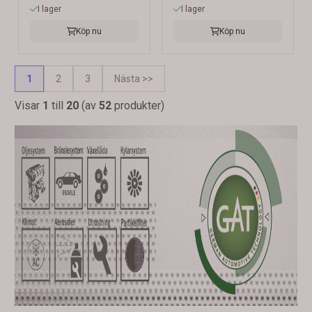
I lager
I lager
Köp nu
Köp nu
1
2
3
Nästa >>
Visar
1
till
20
(av
52
produkter)