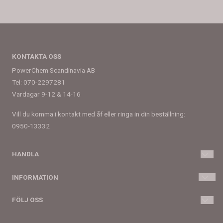
KONTAKTA OSS
PowerChem Scandinavia AB
Tel: 070-2297281
Vardagar 9-12 & 14-16
Vill du komma i kontakt med åf eller ringa in din beställning:
0950-13332
HANDLA
Villkor
INFORMATION
Kontakta oss
Om oss
FÖLJ OSS
Skapa konto
Blogg
Facebook
Logga in