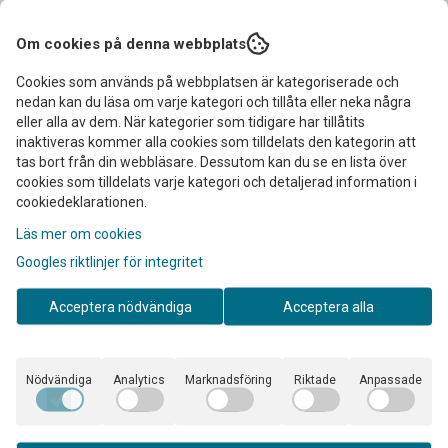
I lager
I lager
Om cookies på denna webbplats
Köp nu
Köp nu
Cookies som används på webbplatsen är kategoriserade och
nedan kan du läsa om varje kategori och tillåta eller neka några
eller alla av dem. När kategorier som tidigare har tillåtits
inaktiveras kommer alla cookies som tilldelats den kategorin att
tas bort från din webbläsare. Dessutom kan du se en lista över
cookies som tilldelats varje kategori och detaljerad information i
cookiedeklarationen.
Läs mer om cookies
Googles riktlinjer för integritet
Acceptera nödvändiga
Acceptera alla
Nödvändiga
Analytics
Marknadsföring
Riktade
Anpassade