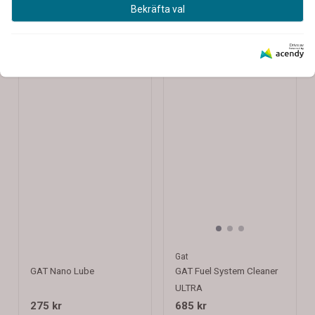
Bekräfta val
Drivs av
Gat
GAT Nano Lube
GAT Fuel System Cleaner
ULTRA
275 kr
685 kr