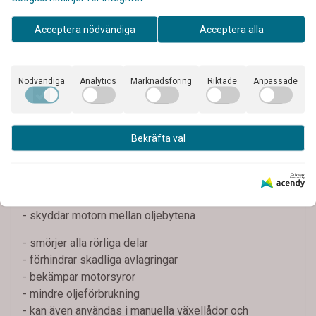
Acceptera nödvändiga
Acceptera alla
Beskrivning
375 ml är tillfälligt slut i lager.
Nödvändiga
Analytics
Marknadsföring
Riktade
Anpassade
BÄTTRE VAL:
Vi hänvisar till en likvärdig och väl beprövad produkt
----
GAT Oil Booster
>
Bekräfta val
Pro-Tec Oil Booster ger dig en bättre bränsleekonomi
Drivs av
och
- skyddar motorn mellan oljebytena
- smörjer alla rörliga delar
- förhindrar skadliga avlagringar
- bekämpar motorsyror
- mindre oljeförbrukning
- kan även användas i manuella växellådor och