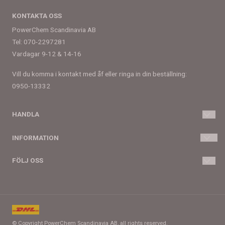
KONTAKTA OSS
PowerChem Scandinavia AB
Tel: 070-2297281
Vardagar 9-12 & 14-16
Vill du komma i kontakt med åf eller ringa in din beställning:
0950-13332
HANDLA
Villkor
INFORMATION
Kontakta oss
Om oss
FÖLJ OSS
Skapa konto
Blogg
Facebook
Logga in
Nyhetsbrev
YouTube
Om cookies
© Copyright PowerChem Scandinavia AB, all rights reserved.