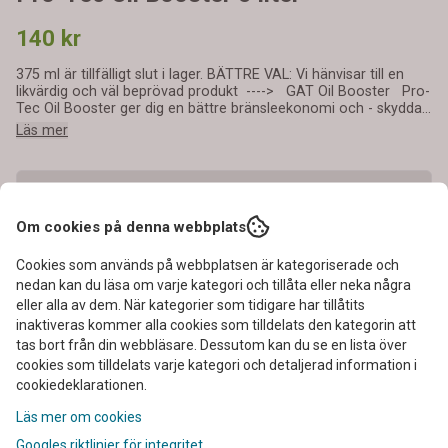
140 kr
375 ml är tillfälligt slut i lager. BÄTTRE VAL: Vi hänvisar till en
likvärdig och väl beprövad produkt ----> GAT Oil Booster Pro-
Tec Oil Booster ger dig en bättre bränsleekonomi och - skyddar
motorn mellan oljebytena - smörjer alla rörliga delar - förhindrar
Läs mer
skadliga avlagringar - bekämpar motorsyror - mindre
oljeförbrukning - kan även användas i manuella växellådor och
differentialer Ej för kopplingar i oljebad. Använd då Oil Booster
BIKE LINE Pro-Tec Oil Booster är testad av TÜV Thüringen och
dess effektivitet och funktion har klarat TÜV Thüringens hårda
Om cookies på denna webbplats
tester. Användning: Tillsätts i den nya oljan efter varje oljebyte.
*Finns ej i lager*
Innehåll: 375 ml för upp till 6 liter olja. Förpackning: 28 burkar i
karton
Cookies som används på webbplatsen är kategoriserade och
nedan kan du läsa om varje kategori och tillåta eller neka några
-
+
eller alla av dem. När kategorier som tidigare har tillåtits
inaktiveras kommer alla cookies som tilldelats den kategorin att
tas bort från din webbläsare. Dessutom kan du se en lista över
cookies som tilldelats varje kategori och detaljerad information i
cookiedeklarationen.
Art.nr:
productid-274
Läs mer om cookies
Googles riktlinjer för integritet