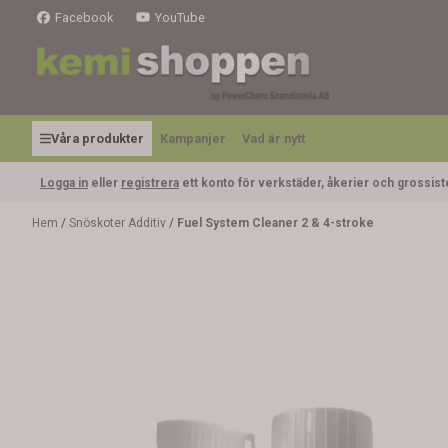
Hoppa till innehåll
Facebook
YouTube
Våra produkter
Kampanjer
Vad är nytt
Logga in
eller
registrera
ett konto för verkstäder, åkerier och grossist
Hem
/
Snöskoter Additiv
/
Fuel System Cleaner 2 & 4-stroke