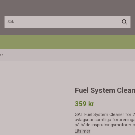
er
Fuel System Clean
359 kr
GAT Fuel System Cleaner för 2 & 4-takts-motorer är en m
avlägsnar samtliga förorening
på både insprutningsmotorer oc
övre kolvringar och tändstift. 
Läs mer