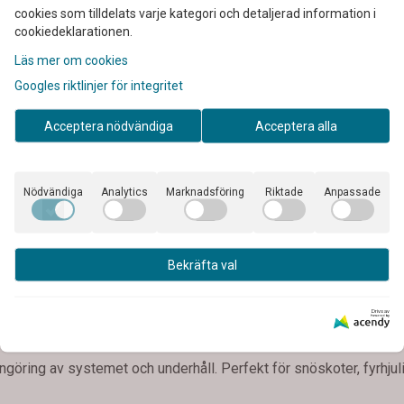
cookies som tilldelats varje kategori och detaljerad information i
cookiedeklarationen.
Läs mer om cookies
Googles riktlinjer för integritet
Acceptera nödvändiga
Acceptera alla
r en mycket kraftfull bränsletillsats som avlägsnar samtliga föro
Nödvändiga
Analytics
Marknadsföring
Riktade
Anpassade
er. Den löser sot och koks från ventiler, övre kolvringar och tä
förhindrar spikningar vid lågt oktantal. Binder upp skadligt konde
st och korrosion och håller avgasportarna fria från olja och sotav
Bekräfta val
sleekonomi, minskade utsläpp samt en ren och mycket kraftfull
n förvaras till nästa säsong. Minskar risken för bildning av skad
Drivs av
ing. Rekommenderas till samtliga säsongfordon!
engöring av systemet och underhåll. Perfekt för snöskoter, fyrhju