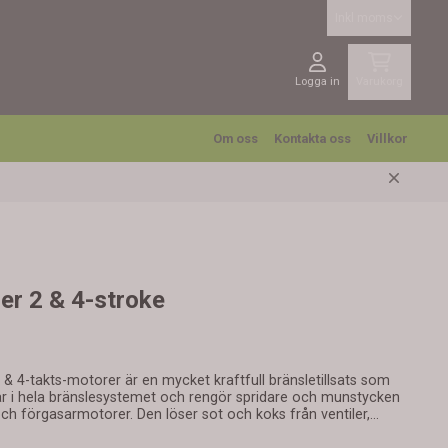
Inkl moms
Logga in
Varukorg
Om oss
Kontakta oss
Villkor
er 2 & 4-stroke
ycket kraftfull bränsletillsats som
ar i hela bränslesystemet och rengör spridare och munstycken
h förgasarmotorer. Den löser sot och koks från ventiler,
Effektiv smörjning av bränslepump och alla rörliga delar i hela