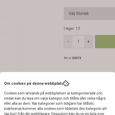
systemet. Förstärker oktannivån
skadligt kondensvatten som för
Stabliserar bränslet, skyddar m
och sotavlagringar. Detta resu
jämnare motorgång och bättre
kraftfullare förbränning. Fördelar: Förhindrar nedbrytning av bränslet när maskinen förvaras
till nästa säsong. Minskar risk
I lager
: 13
tank och bränslesystem. Underl
samtliga säsongfordon! Användning: Tillsätts i bränsletanken var 3 månad för rengöring av
systemet och underhåll. Perfekt
-
+
snöslunga, motorsåg, trädgårdmaskiner etc. Åtgång: 200 ml
liter bränsle (dosering 1:200). 
eller bränsledunken före användning. Innan långtidsförvaring: Tillsätt Fuel 
& 4 stroke i bränsletanken, lå
Art.nr:
09074
Om cookies på denna webbplats
Cookies som används på webbplatsen är kategoriserade och
nedan kan du läsa om varje kategori och tillåta eller neka några
eller alla av dem. När kategorier som tidigare har tillåtits
inaktiveras kommer alla cookies som tilldelats den kategorin att
tas bort från din webbläsare. Dessutom kan du se en lista över