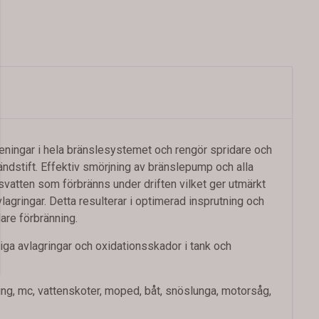
reningar i hela bränslesystemet och rengör spridare och
ndstift. Effektiv smörjning av bränslepump och alla
nsvatten som förbränns under driften vilket ger utmärkt
lagringar. Detta resulterar i optimerad insprutning och
are förbränning.
liga avlagringar och oxidationsskador i tank och
ling, mc, vattenskoter, moped, båt, snöslunga, motorsåg,