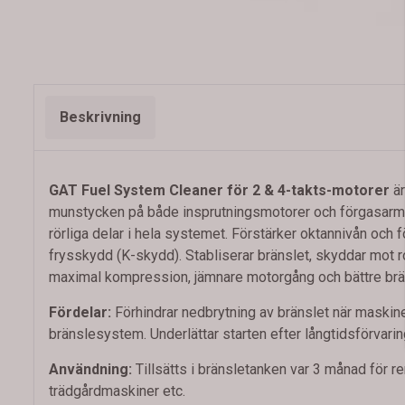
Beskrivning
GAT Fuel System Cleaner för 2 & 4-takts-motorer
ä
munstycken på både insprutningsmotorer och förgasarmotor
rörliga delar i hela systemet. Förstärker oktannivån och 
frysskydd (K-skydd). Stabliserar bränslet, skyddar mot ro
maximal kompression, jämnare motorgång och bättre brän
Fördelar:
Förhindrar nedbrytning av bränslet när maskine
bränslesystem. Underlättar starten efter långtidsförvar
Användning:
Tillsätts i bränsletanken var 3 månad för r
trädgårdmaskiner etc.