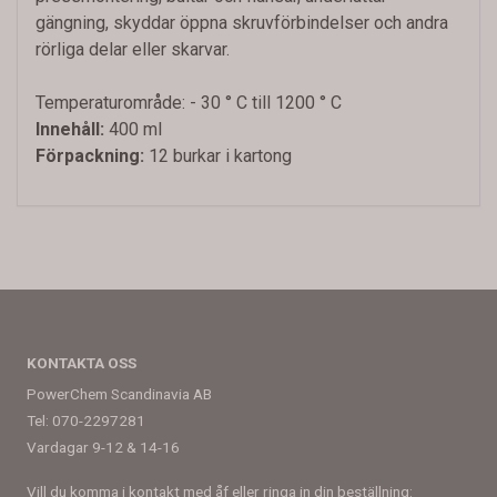
gängning, skyddar öppna skruvförbindelser och andra
rörliga delar eller skarvar.
Temperaturområde: - 30 ° C till 1200 ° C
Innehåll:
400 ml
Förpackning:
12 burkar i kartong
KONTAKTA OSS
PowerChem Scandinavia AB
Tel: 070-2297281
Vardagar 9-12 & 14-16
Vill du komma i kontakt med åf eller ringa in din beställning: