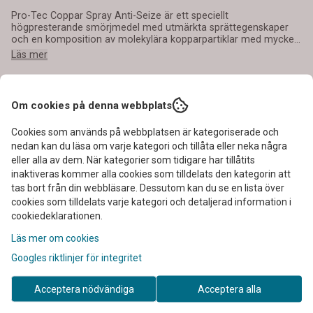
Pro-Tec Coppar Spray Anti-Seize är ett speciellt
högpresterande smörjmedel med utmärkta sprättegenskaper
och en komposition av molekylära kopparpartiklar med mycket
resistenta helsyntetiska häftämnen. Produkten är speciellt
Läs mer
utformad för användning i högsta temperaturområden som
skruv- och sprättytor vilka utsätts för extrem höga
temperaturer, tryck och korrosion tex.turbinbultar, avgasbultar
eller tändstiftsgängor. Användning: Skaka väl före användning.
Om cookies på denna webbplats
Spraya jämnt på de rengjorda delarna. Utmärkt användning av
kabeltrummor, avgassystem, värmegaspådrag, bromsaxlar med
Cookies som används på webbplatsen är kategoriserade och
I lager
: 6
skivbromsar, bromskammare osv. Förstklassig sprättmedel för
nedan kan du läsa om varje kategori och tillåta eller neka några
varmskruvar, monteringshjälp för krymp- och pressmontering,
bultar och flänsar, underlättar gängning, skyddar öppna
eller alla av dem. När kategorier som tidigare har tillåtits
-
+
skruvförbindelser och andra rörliga delar eller skarvar.
inaktiveras kommer alla cookies som tilldelats den kategorin att
Temperaturområde: - 30 ° C till 1200 ° C Innehåll: 400 ml
tas bort från din webbläsare. Dessutom kan du se en lista över
Förpackning: 12 burkar i kartong
cookies som tilldelats varje kategori och detaljerad information i
cookiedeklarationen.
Läs mer om cookies
Art.nr:
productid-149
Googles riktlinjer för integritet
Acceptera nödvändiga
Acceptera alla
Beskrivning