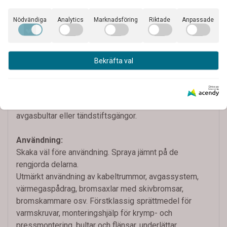
Pro-Tec Coppar Spray Anti-Seize
är ett speciellt
Nödvändiga
Analytics
Marknadsföring
Riktade
Anpassade
högpresterande smörjmedel med utmärkta
sprättegenskaper och en komposition av molekylära
kopparpartiklar med mycket resistenta helsyntetiska
Bekräfta val
häftämnen. Produkten är speciellt utformad för
användning i högsta temperaturområden som skruv-
Drivs av
och sprättytor vilka utsätts för extrem höga
temperaturer, tryck och korrosion tex.turbinbultar,
avgasbultar eller tändstiftsgängor.
Användning:
Skaka väl före användning. Spraya jämnt på de
rengjorda delarna.
Utmärkt användning av kabeltrummor, avgassystem,
värmegaspådrag, bromsaxlar med skivbromsar,
bromskammare osv. Förstklassig sprättmedel för
varmskruvar, monteringshjälp för krymp- och
pressmontering, bultar och flänsar, underlättar